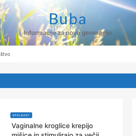
Buba
Informacije za nove generacije
ištvo
SPOLNOST
Vaginalne kroglice krepijo
mišice in stimulirajo za večji