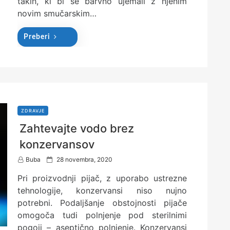
takih, ki bi se barvno ujemali z njenim
novim smučarskim…
Preberi
ZDRAVJE
Zahtevajte vodo brez
konzervansov
P
Buba
28 novembra, 2020
o
Pri proizvodnji pijač, z uporabo ustrezne
s
t
tehnologije, konzervansi niso nujno
e
potrebni. Podaljšanje obstojnosti pijače
d
omogoča tudi polnjenje pod sterilnimi
o
n
pogoji – aseptično polnjenje. Konzervansi