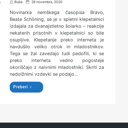
P
Buba
28 novembra, 2020
o
Novinarka nemškega časopisa Bravo,
s
t
Beate Schöning, se je v spletni klepetalnici
e
izdajala za dvanajstletno šolarko – reakcije
d
nekaterih prisotnih v klepetalnici so bile
o
n
osupljive. Klepetanje preko interneta je
navdušilo veliko otrok in mladostnikov.
Tega se žal zavedajo tudi pedofili, ki se
preko interneta vedno pogosteje
okoriščajo z naivnimi mladostniki. Skriti za
nedolžnimi vzdevki se podajo…
Preberi