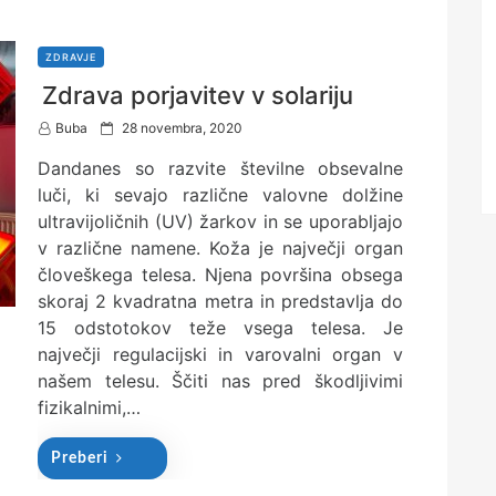
ZDRAVJE
Zdrava porjavitev v solariju
P
Buba
28 novembra, 2020
o
Dandanes so razvite številne obsevalne
s
t
luči, ki sevajo različne valovne dolžine
e
ultravijoličnih (UV) žarkov in se uporabljajo
d
v različne namene. Koža je največji organ
o
n
človeškega telesa. Njena površina obsega
skoraj 2 kvadratna metra in predstavlja do
15 odstotokov teže vsega telesa. Je
največji regulacijski in varovalni organ v
našem telesu. Ščiti nas pred škodljivimi
fizikalnimi,…
Preberi