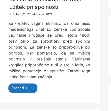
užitek pri spolnosti
P
Buba
27 februarja, 2021
o
Za krepitev vaginalnih mišic (oziroma mišic
s
t
medeničnega dna) so ženske uporabljale
e
vaginalne kroglice že pred letom 1800,
d
prav tako za sprostitev pred spolnim
o
n
odnosom. Za ženske so priporočljive po
porodu, ker pomagajo, da se mišice
povrnejo v prejšnje stanje. Vaginalne
kroglice priporočamo tudi v zrelih letih, ko
mišice postanejo ohlapnejše. Zaradi tega
lahko ženskam začenja…
Preberi