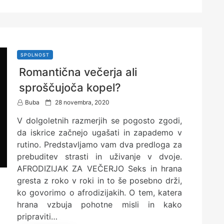
SPOLNOST
Romantična večerja ali
sproščujoča kopel?
P
Buba
28 novembra, 2020
o
V dolgoletnih razmerjih se pogosto zgodi,
s
t
da iskrice začnejo ugašati in zapademo v
e
rutino. Predstavljamo vam dva predloga za
d
prebuditev strasti in uživanje v dvoje.
o
n
AFRODIZIJAK ZA VEČERJO Seks in hrana
gresta z roko v roki in to še posebno drži,
ko govorimo o afrodizijakih. O tem, katera
hrana vzbuja pohotne misli in kako
pripraviti…