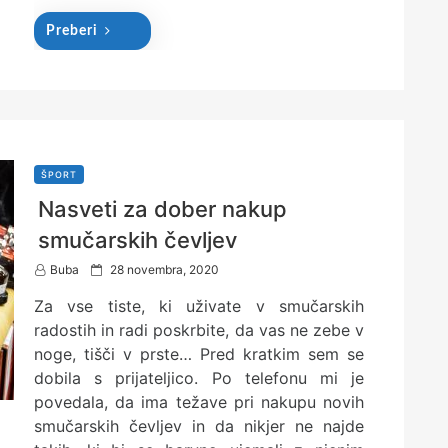
Preberi
ŠPORT
Nasveti za dober nakup
smučarskih čevljev
P
Buba
28 novembra, 2020
o
Za vse tiste, ki uživate v smučarskih
s
t
radostih in radi poskrbite, da vas ne zebe v
e
noge, tišči v prste… Pred kratkim sem se
d
dobila s prijateljico. Po telefonu mi je
o
n
povedala, da ima težave pri nakupu novih
smučarskih čevljev in da nikjer ne najde