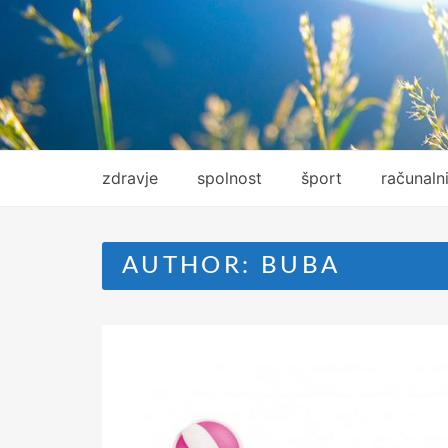
Skip
to
content
zdravje
spolnost
šport
računaln
AUTHOR:
BUBA