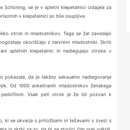
Schöning, se je v spletni klepetalnici izdajala za
isotnih v klepetalnici so bile osupljive.
eliko otrok in mladostnikov. Tega se žal zavedajo
pogosteje okoriščajo z naivnimi mladostniki. Skriti
ni spletnih klepetalnic in nadlegujejo otroke v
o pokazale, da je takšno seksualno nadlegovanje
njik. Od 1000 anketiranih mladostnikov ženskega
 pedofilom. Vsak peti otrok je že bil pozvan k
o, ki se ukvarja s pritožbami in težavami v zvezi s
 in skrbi za to, da bi se storilci čim prej odkrili.