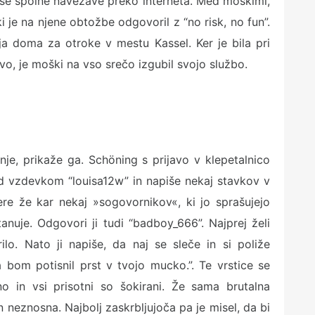
use spolne navezave preko interneta. Med moškimi,
 ki je na njene obtožbe odgovoril z “no risk, no fun”.
dja doma za otroke v mestu Kassel. Ker je bila pri
avo, je moški na vso srečo izgubil svojo službo.
je, prikaže ga. Schöning s prijavo v klepetalnico
od vzdevkom “louisa12w” in napiše nekaj stavkov v
re že kar nekaj »sogovornikov«, ki jo sprašujejo
stanuje. Odgovori ji tudi “badboy_666”. Najprej želi
rilo. Nato ji napiše, da naj se sleče in si poliže
a bom potisnil prst v tvojo mucko.”. Te vrstice se
ino in vsi prisotni so šokirani. Že sama brutalna
n neznosna. Najbolj zaskrbljujoča pa je misel, da bi