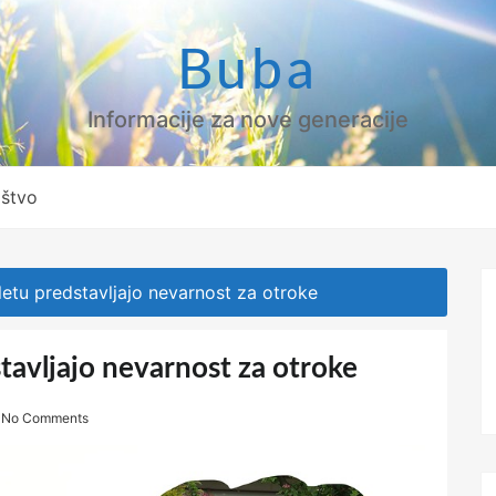
Buba
Informacije za nove generacije
ištvo
letu predstavljajo nevarnost za otroke
tavljajo nevarnost za otroke
No Comments