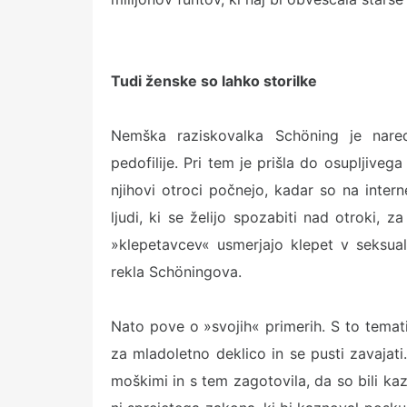
Tudi ženske so lahko storilke
Nemška raziskovalka Schöning je nared
pedofilije. Pri tem je prišla do osupljiveg
njihovi otroci počnejo, kadar so na inter
ljudi, ki se želijo spozabiti nad otroki, 
»klepetavcev« usmerjajo klepet v seksual
rekla Schöningova.
Nato pove o »svojih« primerih. S to temati
za mladoletno deklico in se pusti zavajat
moškimi in s tem zagotovila, da so bili kaze