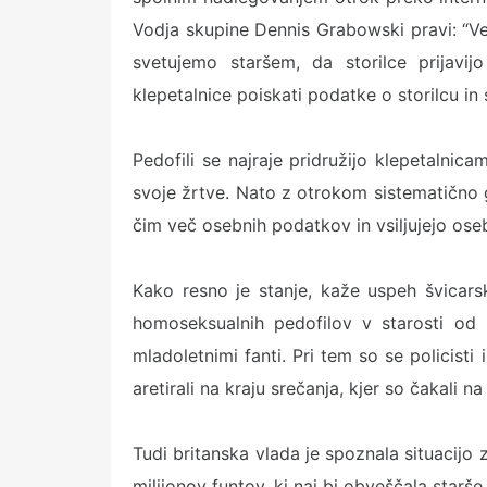
Vodja skupine Dennis Grabowski pravi: “Ve
svetujemo staršem, da storilce prijavijo
klepetalnice poiskati podatke o storilcu in
Pedofili se najraje pridružijo klepetalni
svoje žrtve. Nato z otrokom sistematično 
čim več osebnih podatkov in vsiljujejo ose
Kako resno je stanje, kaže uspeh švicarsk
homoseksualnih pedofilov v starosti od 
mladoletnimi fanti. Pri tem so se policisti 
aretirali na kraju srečanja, kjer so čakali n
Tudi britanska vlada je spoznala situacijo 
milijonov funtov, ki naj bi obveščala starše