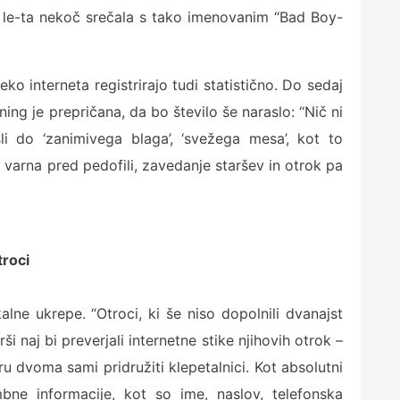
e le-ta nekoč srečala s tako imenovanim “Bad Boy-
ko interneta registrirajo tudi statistično. Do sedaj
ing je prepričana, da bo število še naraslo: “Nič ni
li do ‘zanimivega blaga’, ‘svežega mesa’, kot to
 varna pred pedofili, zavedanje staršev in otrok pa
troci
alne ukrepe. “Otroci, ki še niso dopolnili dvanajst
arši naj bi preverjali internetne stike njihovih otrok –
u dvoma sami pridružiti klepetalnici. Kot absolutni
bne informacije, kot so ime, naslov, telefonska