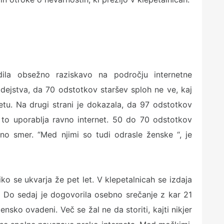
ila obsežno raziskavo na področju internetne
a dejstva, da 70 odstotkov staršev sploh ne ve, kaj
netu. Na drugi strani je dokazala, da 97 odstotkov
za to uporablja ravno internet. 50 do 70 odstotkov
no smer. “Med njimi so tudi odrasle ženske “, je
ko se ukvarja že pet let. V klepetalnicah se izdaja
i. Do sedaj je dogovorila osebno srečanje z kar 21
nsko ovadeni. Več se žal ne da storiti, kajti nikjer