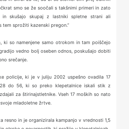
čkrat smo se že soočali s takšnimi primeri in zato
 in skušajo skupaj z lastniki spletne strani ali
 s tem sprožiti kazenski pregon.”
cam, ki so namenjene samo otrokom in tam poiščejo
gradijo vedno bolj oseben odnos, poskušajo dobiti
bno srečanje.
e policije, ki je v juliju 2002 uspešno ovadila 17
28 do 56, ki so preko klepetalnice iskali stik z
izdajali za štirinajstletnike. Vseh 17 moških so nato
a svoje mladoletne žrtve.
za resno in je organizirala kampanjo v vrednosti 1,5
 in otroke o nevarnostih, ki prežijo v klepetalnicah.