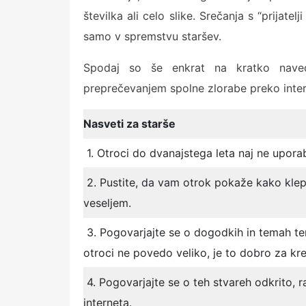
številka ali celo slike. Srečanja s “prijatel
samo v spremstvu staršev.
Spodaj so še enkrat na kratko navede
preprečevanjem spolne zlorabe preko inter
Nasveti za starše
1. Otroci do dvanajstega leta naj ne uporab
2. Pustite, da vam otrok pokaže kako klep
veseljem.
3. Pogovarjajte se o dogodkih in temah ter n
otroci ne povedo veliko, je to dobro za kr
4. Pogovarjajte se o teh stvareh odkrito, r
interneta.