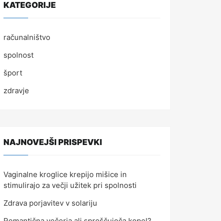
KATEGORIJE
računalništvo
spolnost
šport
zdravje
NAJNOVEJŠI PRISPEVKI
Vaginalne kroglice krepijo mišice in
stimulirajo za večji užitek pri spolnosti
Zdrava porjavitev v solariju
Romantična večerja ali sproščujoča kopel?