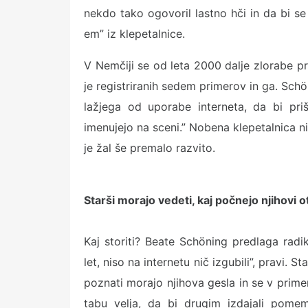
nekdo tako ogovoril lastno hči in da bi s
em” iz klepetalnice.
V Nemčiji se od leta 2000 dalje zlorabe pre
je registriranih sedem primerov in ga. Schön
lažjega od uporabe interneta, da bi priš
imenujejo na sceni.” Nobena klepetalnica ni
je žal še premalo razvito.
Starši morajo vedeti, kaj počnejo njihovi o
Kaj storiti? Beate Schöning predlaga radik
let, niso na internetu nič izgubili”, pravi. St
poznati morajo njihova gesla in se v primer
tabu velja, da bi drugim izdajali pomem