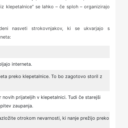
ji iz klepetalnice” se lahko – če sploh – organizirajo
ni nasveti strokovnjakov, ki se ukvarjajo s
neta:
ljajo interneta.
eta preko klepetalnice. To bo zagotovo storil z
ovih prijateljih v klepetalnici. Tudi če starejši
epitev zaupanja.
azložite otrokom nevarnosti, ki nanje prežijo preko