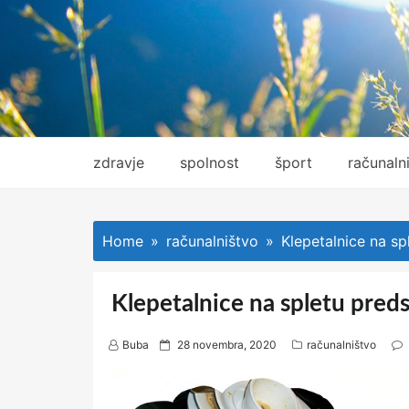
Skip
to
content
zdravje
spolnost
šport
računaln
Home
računalništvo
Klepetalnice na sp
Klepetalnice na spletu preds
P
Buba
28 novembra, 2020
računalništvo
o
s
t