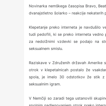
Novinarka nemškega časopisa Bravo, Beate 
dvanajstletno šolarko – reakcije nekaterih pr
Klepetanje preko interneta je navdušilo v
tudi pedofili, ki se preko interneta vedno 
za nedolžnimi vzdevki se podajo na stra
seksualnem smislu.
Raziskave v Združenih državah Amerike s
otrok v klepetalnicah postalo že vsakda
spola, je imelo 30 odstotkov že stik z
seksualnim igram.
V Nemčiji so zaradi tega ustanovili skupin
spolnim nadlegovanjem otrok preko interneta