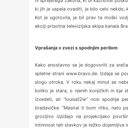
ni sprejetega zakona, ki bi kaznoval posk
ki jih je uspela ovaditi, je bilo celo nekdo,
Kot je ugotovila, je bil prav ta moški vo
akciji prisotna televizijska ekipa kanala Br
Vprašanja v zvezi s spodnjim perilom
Kako enostavno se je dogovoriti za srečan
spletne strani www.bravo.de. Izdaja se p
slogu otroka. V roku nekaj minut se nabe
koliko je stara, o njenih konjičkih in kje 
izvedeti, ali “louisa12w” nosi spodnje pe
bradavičke. “Masiral ti bom ritko, nato p
grozljivo izpišejo na projekcijsko površ
intimnost teh stavkov je težko dojemljiva i