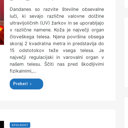
o
Dandanes so razvite številne obsevalne
s
t
luči, ki sevajo različne valovne dolžine
e
ultravijoličnih (UV) žarkov in se uporabljajo
d
v različne namene. Koža je največji organ
o
n
človeškega telesa. Njena površina obsega
skoraj 2 kvadratna metra in predstavlja do
15 odstotokov teže vsega telesa. Je
največji regulacijski in varovalni organ v
našem telesu. Ščiti nas pred škodljivimi
fizikalnimi,…
Preberi
SPOLNOST