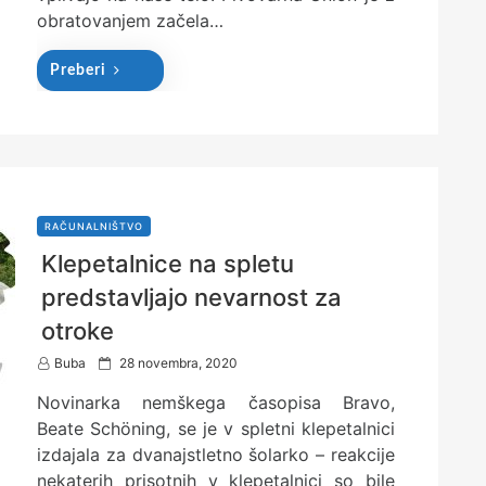
obratovanjem začela…
Preberi
RAČUNALNIŠTVO
Klepetalnice na spletu
predstavljajo nevarnost za
otroke
P
Buba
28 novembra, 2020
o
Novinarka nemškega časopisa Bravo,
s
t
Beate Schöning, se je v spletni klepetalnici
e
izdajala za dvanajstletno šolarko – reakcije
d
nekaterih prisotnih v klepetalnici so bile
o