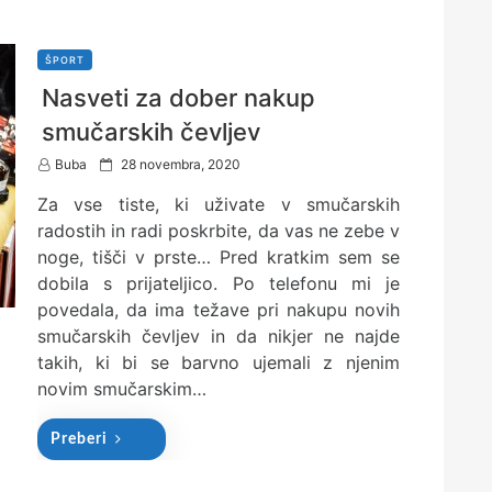
ŠPORT
Nasveti za dober nakup
smučarskih čevljev
P
Buba
28 novembra, 2020
o
Za vse tiste, ki uživate v smučarskih
s
t
radostih in radi poskrbite, da vas ne zebe v
e
noge, tišči v prste… Pred kratkim sem se
d
dobila s prijateljico. Po telefonu mi je
o
n
povedala, da ima težave pri nakupu novih
smučarskih čevljev in da nikjer ne najde
takih, ki bi se barvno ujemali z njenim
novim smučarskim…
Preberi