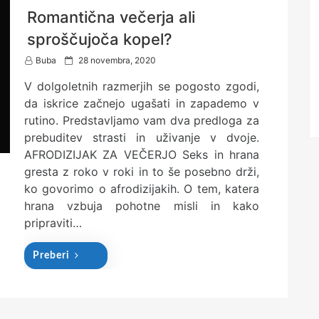
Romantična večerja ali
sproščujoča kopel?
P
Buba
28 novembra, 2020
o
V dolgoletnih razmerjih se pogosto zgodi,
s
t
da iskrice začnejo ugašati in zapademo v
e
rutino. Predstavljamo vam dva predloga za
d
prebuditev strasti in uživanje v dvoje.
o
n
AFRODIZIJAK ZA VEČERJO Seks in hrana
gresta z roko v roki in to še posebno drži,
ko govorimo o afrodizijakih. O tem, katera
hrana vzbuja pohotne misli in kako
pripraviti…
Preberi