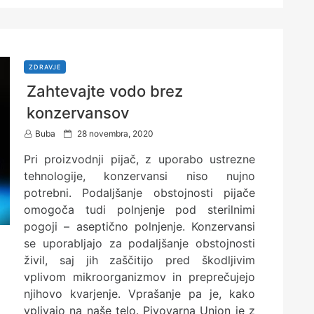
ZDRAVJE
Zahtevajte vodo brez
konzervansov
P
Buba
28 novembra, 2020
o
Pri proizvodnji pijač, z uporabo ustrezne
s
t
tehnologije, konzervansi niso nujno
e
potrebni. Podaljšanje obstojnosti pijače
d
omogoča tudi polnjenje pod sterilnimi
o
n
pogoji – aseptično polnjenje. Konzervansi
se uporabljajo za podaljšanje obstojnosti
živil, saj jih zaščitijo pred škodljivim
vplivom mikroorganizmov in preprečujejo
njihovo kvarjenje. Vprašanje pa je, kako
vplivajo na naše telo. Pivovarna Union je z