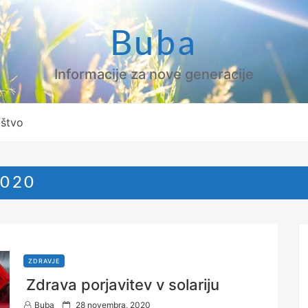
Buba
Informacije za nove generacije
ištvo
2020
ZDRAVJE
Zdrava porjavitev v solariju
P
Buba
28 novembra, 2020